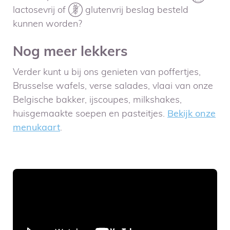
lactosevrij of
glutenvrij beslag besteld
kunnen worden?
Nog meer lekkers
Verder kunt u bij ons genieten van poffertjes,
Brusselse wafels, verse salades, vlaai van onze
Belgische bakker, ijscoupes, milkshakes,
huisgemaakte soepen en pasteitjes.
Bekijk onze
menukaart
.