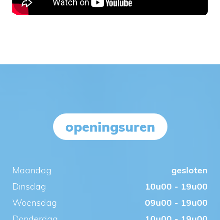
openingsuren
Maandag
gesloten
Dinsdag
10u00 - 19u00
Woensdag
09u00 - 19u00
Donderdag
10u00 - 19u00